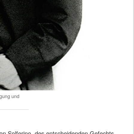
egung und
von Solferino, des entscheidenden Gefechts