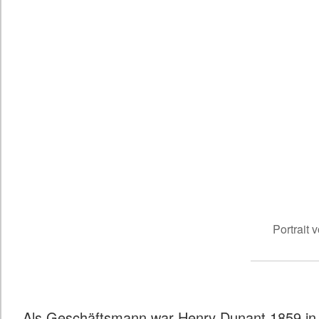
Portrait
Als Geschäftsmann war Henry Dunant 1859 in It