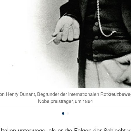
 von Henry Dunant, Begründer der Internationalen Rotkreuzbew
Nobelpreisträger, um 1864
alien unterwegs, als er die Folgen der Schlacht 