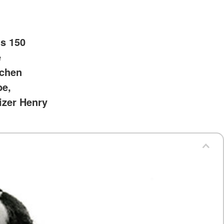
ls 150
e
schen
be,
izer Henry