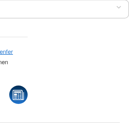
enfer
onen