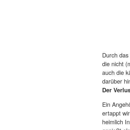
Durch das 
die nicht 
auch die k
darüber hi
Der Verlu
Ein Angehör
ertappt wi
heimlich I