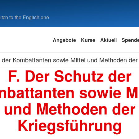
tch to the English one
Angebote
Kurse
Aktuell
Spend
 der Kombattanten sowie Mittel und Methoden der
F. Der Schutz der
battanten sowie Mi
und Methoden der
Kriegsführung