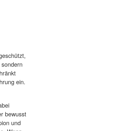
geschützt,
, sondern
hränkt
hrung ein.
abei
er bewusst
pion und