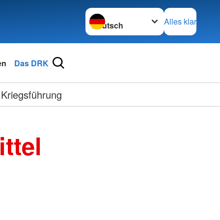
Sprache wechseln zu
Alles klar
en
Das DRK
 Kriegsführung
ttel